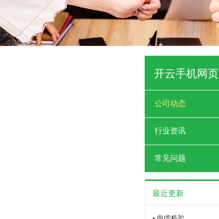
开云手机网页
公司动态
行业资讯
常见问题
最近更新
▪ 电缆桥架