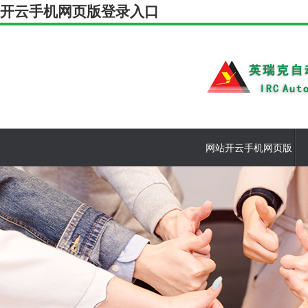
开云手机网页版登录入口
网站开云手机网页版
登录入口