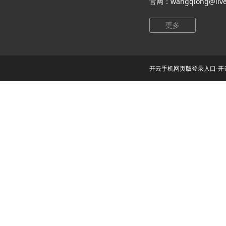
官网：wangqiong@live
更多
开云手机网页版登录入口-开云