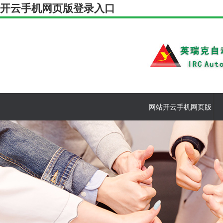
开云手机网页版登录入口
网站开云手机网页版
登录入口